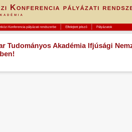
zi Konferencia pályázati rendsz
kadémia
etközi Konferencia pályázati rendszerbe
Elfelejtett jelszó
Pályázatok
ar Tudományos Akadémia Ifjúsági Nemz
ében!