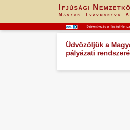
Ifjúsági Nemzetkö
Magyar Tudományos A
Bejelentkezés a Ifjúsági Nemz
Üdvözöljük a Magy
pályázati rendszer